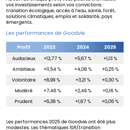
vos investissements selon vos convictions :
transition écologique, accès à l’eau, santé, forêt,
solutions climatiques, emploi et solidarité, pays
émergents.
Les performances de Goodvie
Profil
2023
2024
2025
Audacieux
+12,77 %
+5,67 %
+1,13 %
Ambitieux
+11,54 %
+4,08 %
+0,25 %
Volontaire
+8,99 %
+3,21 %
+0,30 %
Modéré
+7,46 %
+2,49 %
+0,16 %
Prudent
+6,38 %
+1,87 %
+0,06 %
Les performances 2025 de Goodvie ont été plus
modestes. Les thématiques ISR/transition