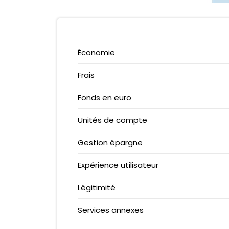
VERITAS CARD
EPARGNISSIMO
CARTE ZERO
CORUM L’ÉPARGNE
PCS MASTERCARD
MEILLEURTAUX
Économie
NEOSURF
BELERMAIN
AMERICAN EXPRESS
GARANCE
Frais
N26 VS REVOLUT
RAMIFY
Fonds en euro
QONTO VS SHINE
WESAVE
N26 VS MONESE
MONIWAN
Unités de compte
MINTOS
Gestion épargne
Expérience utilisateur
Légitimité
Services annexes