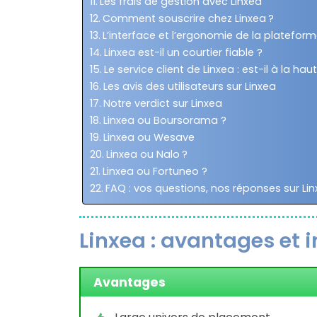
Les frais de gestion avec Linxea
Comment souscrire chez Linxea ?
L’interface et l’ergonomie de la platefor
Linxea est-il un courtier fiable ?
Le service client de Linxea : est-il à la hau
Les avis des utilisateurs sur Linxea
Notre verdict sur Linxea
Linxea ou Boursorama ?
Linxea ou Wesave
Linxea ou Nalo ?
Linxea ou Fortuneo ?
FAQ : vos questions, nos réponses sur Li
Linxea : avantages et 
Avantages