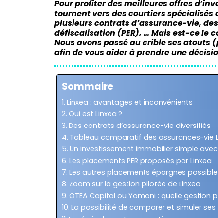
Pour profiter des meilleures offres d’i
tournent vers des courtiers spécialisés
plusieurs contrats d’assurance-vie, des
défiscalisation (PER), … Mais est-ce le co
Nous avons passé au crible ses atouts (pr
afin de vous aider à prendre une décisio
Sommaire
Linxea : avantages et inconvénients
Qui est Linxea ?
Des contrats d’assurance-vie diversifiés
Tableau comparatif des assurances-vie L
Un investissement immobilier simple avec 
Les placements PER proposés par Linxea
Les autres placements épargnes possible
Zoom sur la gestion pilotée de Linxea
OTEA Capital ou Yomoni : quelle gestion pil
La possibilité de comparer et simuler ses 