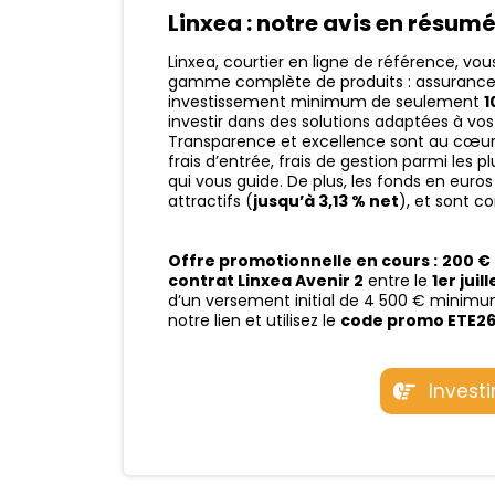
Linxea : notre avis en résum
Linxea, courtier en ligne de référence, vou
gamme complète de produits : assurance-v
investissement minimum de seulement
1
investir dans des solutions adaptées à vos
Transparence et excellence sont au cœur d
frais d’entrée, frais de gestion parmi les
qui vous guide. De plus, les fonds en eur
attractifs (
jusqu’à 3,13 % net
), et sont c
Offre promotionnelle en cours :
200 € 
contrat Linxea Avenir 2
entre le
1er juil
d’un versement initial de 4 500 € minimum
notre lien et utilisez le
code promo ETE2
Invest