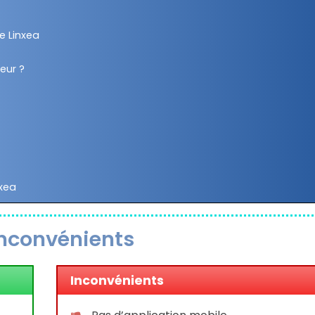
me Linxea
teur ?
nxea
inconvénients
Inconvénients