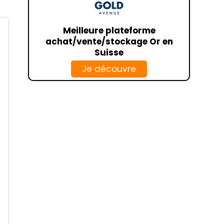
CCF
HSBC
Meilleure plateforme
achat/vente/stockage Or en
BANKIN
Suisse
LINXO
Je découvre
CIC
NOELSE
CRÉDIT AGRICOLE
CAISSE D’ÉPARGNE
SOCIÉTÉ GÉNÉRALE