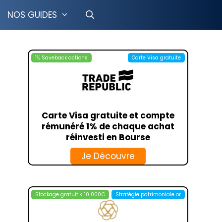
NOS GUIDES
1% Saveback actions
Carte Visa gratuite
CRÉDIT COOPÉRATIF
LCL
TION LIBRE
BOURSOBANK
GESTION PILOTÉE
HELLO BANK
Carte Visa gratuite et compte
OSUPPORT
FORTUNEO
rémunéré 1% de chaque achat
ISUPPORT
BFORBANK
réinvesti en Bourse
T MINEUR
MONABANQ
Je Découvre
IMMO
LA BANQUE POSTALE
RANCE VIE
TRANSFERGO
PAYONEER
Stockage gratuit < 10 000€
Stratégie patrimoniale or
ING
MONEYGRAM