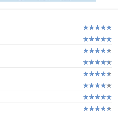
ANYTIME
NICKEL
MONESE
HELIOS
ORANGE BANK
EKO (CRÉDIT AGRICOLE)
YUH