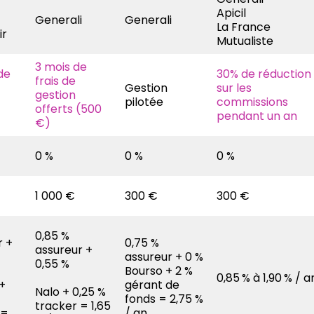
Apicil
Generali
Generali
La France
ir
Mutualiste
3 mois de
de
30% de réduction
frais de
Gestion
sur les
gestion
pilotée
commissions
offerts (500
pendant un an
€)
0 %
0 %
0 %
1 000 €
300 €
300 €
0,85 %
r +
0,75 %
assureur +
assureur + 0 %
0,55 %
Bourso + 2 %
0,85 % à 1,90 % / a
+
gérant de
Nalo + 0,25 %
fonds = 2,75 %
tracker = 1,65
 =
/ an