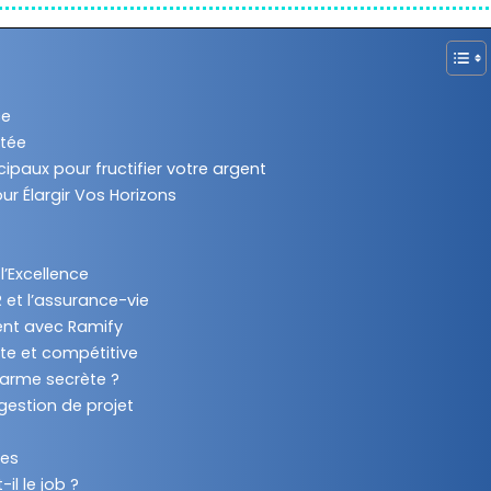
ce
otée
ipaux pour fructifier votre argent
ur Élargir Vos Horizons
l’Excellence
 et l’assurance-vie
ment avec Ramify
nte et compétitive
e arme secrète ?
gestion de projet
tes
il le job ?