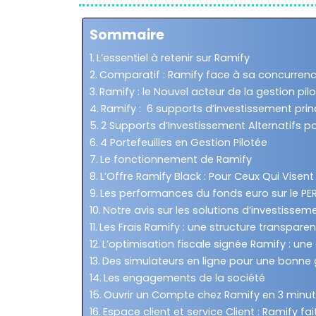
Sommaire
L’essentiel à retenir sur Ramify
Comparatif : Ramify face à sa concurren
Ramify : le Nouvel acteur de la gestion pil
Ramify : 6 supports d’investissement princ
2 Supports d’Investissement Alternatifs po
4 Portefeuilles en Gestion Pilotée
Le fonctionnement de Ramify
L’Offre Ramify Black : Pour Ceux Qui Visent 
Les performances du fonds euro sur le PER
Notre avis sur les solutions d’investisse
Les Frais Ramify : une structure transpare
L’optimisation fiscale signée Ramify : un
Des simulateurs en ligne pour une bonne 
Les engagements de la société
Ouvrir un Compte chez Ramify en 3 minu
Espace client et service Client : Ramify fait-