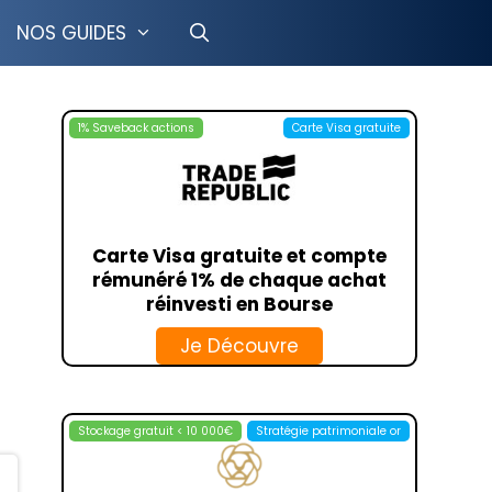
NOS GUIDES
1% Saveback actions
Carte Visa gratuite
CRÉDIT COOPÉRATIF
LCL
TION LIBRE
BOURSOBANK
GESTION PILOTÉE
HELLO BANK
Carte Visa gratuite et compte
OSUPPORT
FORTUNEO
rémunéré 1% de chaque achat
ISUPPORT
BFORBANK
réinvesti en Bourse
T MINEUR
MONABANQ
Je Découvre
IMMO
LA BANQUE POSTALE
RANCE VIE
TRANSFERGO
PAYONEER
Stockage gratuit < 10 000€
Stratégie patrimoniale or
ING
MONEYGRAM