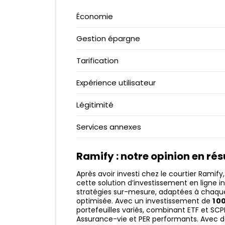
VERITAS CARD
EPARGNISSIMO
Économie
CARTE ZERO
CORUM L’ÉPARGNE
PCS MASTERCARD
Gestion épargne
MEILLEURTAUX
NEOSURF
BELERMAIN
Tarification
AMERICAN EXPRESS
GARANCE
N26 VS REVOLUT
Expérience utilisateur
RAMIFY
QONTO VS SHINE
WESAVE
Légitimité
N26 VS MONESE
MONIWAN
Services annexes
MINTOS
Ramify
: notre opinion en r
Après avoir investi chez le courtier Rami
cette solution d’investissement en ligne 
stratégies sur-mesure, adaptées à chaque
optimisée. Avec un investissement de
1 0
portefeuilles variés, combinant ETF et SCP
Assurance-vie et PER performants. Avec de