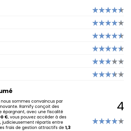
ANYTIME
NICKEL
MONESE
HELIOS
ORANGE BANK
EKO (CRÉDIT AGRICOLE)
YUH
ésumé
4
fy, nous sommes convaincus par
innovante. Ramify conçoit des
 épargnant, avec une fiscalité
00 €
, vous pouvez accéder à des
I, judicieusement répartis entre
s frais de gestion attractifs de
1,3