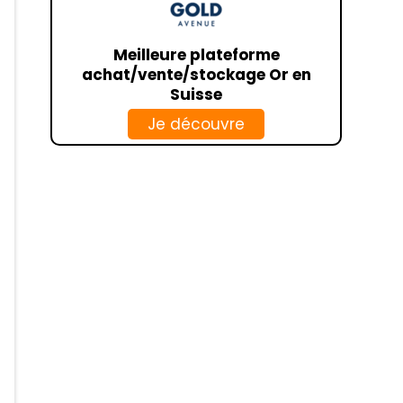
CCF
HSBC
Meilleure plateforme
achat/vente/stockage Or en
BANKIN
Suisse
LINXO
Je découvre
CIC
NOELSE
CRÉDIT AGRICOLE
CAISSE D’ÉPARGNE
SOCIÉTÉ GÉNÉRALE