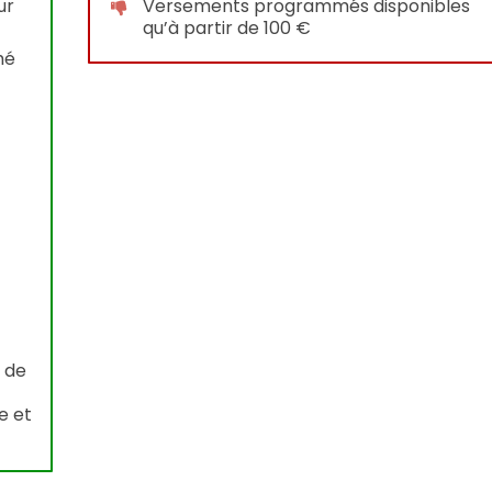
ur
Versements programmés disponibles
qu’à partir de 100 €
hé
 de
e et