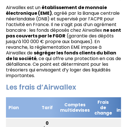
Airwallex est un
établissement de monnaie
électronique (EME)
, agréé par la Banque centrale
néerlandaise (DNB) et supervisé par l’ACPR pour
l’activité en France. Il ne s’agit pas d’un agrément
bancaire : les fonds déposés chez Airwallex
ne sont
pas couverts par le FGDR
(garantie des dépôts
jusqu’à 100 000 € propre aux banques). En
revanche, la réglementation EME impose à
Airwallex de
ségréger les fonds clients du bilan
de la société
, ce qui offre une protection en cas de
défaillance. Ce point est déterminant pour les
trésoriers qui envisagent d’y loger des liquidités
importantes.
Les frais d’Airwallex
Frais
Comptes
Pa
Plan
Tarif
de
multidevises
inte
change
0