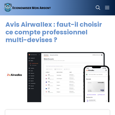
Aller
au
contenu
MEN
Avis Airwallex : faut-il choisir
ce compte professionnel
multi-devises ?