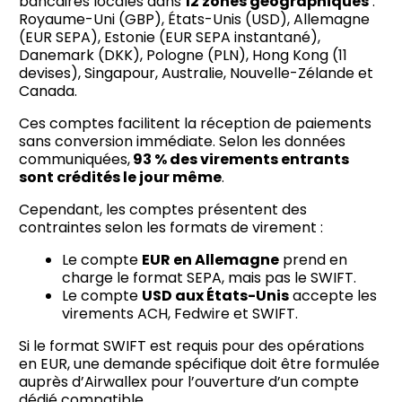
bancaires locales dans
12 zones géographiques
:
Royaume-Uni (GBP), États-Unis (USD), Allemagne
(EUR SEPA), Estonie (EUR SEPA instantané),
Danemark (DKK), Pologne (PLN), Hong Kong (11
devises), Singapour, Australie, Nouvelle-Zélande et
Canada.
Ces comptes facilitent la réception de paiements
sans conversion immédiate. Selon les données
communiquées,
93 % des virements entrants
sont crédités le jour même
.
Cependant, les comptes présentent des
contraintes selon les formats de virement :
Le compte
EUR en Allemagne
prend en
charge le format SEPA, mais pas le SWIFT.
Le compte
USD aux États-Unis
accepte les
virements ACH, Fedwire et SWIFT.
Si le format SWIFT est requis pour des opérations
en EUR, une demande spécifique doit être formulée
auprès d’Airwallex pour l’ouverture d’un compte
dédié compatible.