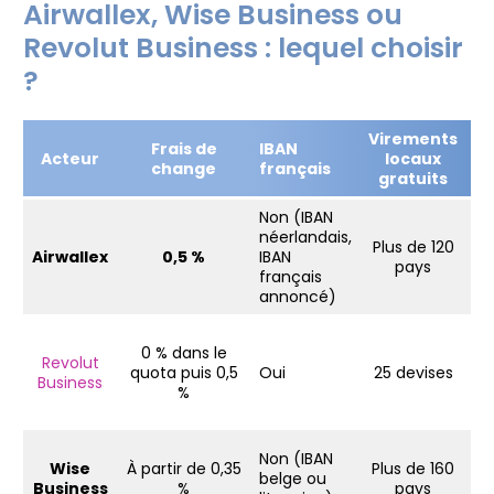
Airwallex, Wise Business ou
Revolut Business : lequel choisir
?
Virements
Frais de
IBAN
Acteur
locaux
a
change
français
gratuits
Non (IBAN
néerlandais,
Plus de 120
Airwallex
0,5 %
IBAN
pays
français
annoncé)
0 % dans le
Revolut
quota puis 0,5
Oui
25 devises
Business
%
Non (IBAN
Wise
À partir de 0,35
Plus de 160
belge ou
Business
%
pays