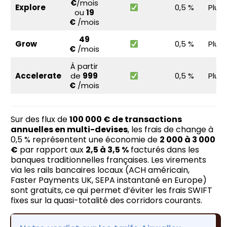
€
/mois
Explore
0,5 %
Plus
ou
19
€
/mois
49
Grow
0,5 %
Plus
€
/mois
À partir
Accelerate
de
999
0,5 %
Plus
€
/mois
Sur des flux de
100 000 € de transactions
annuelles en multi-devises
, les frais de change à
0,5 % représentent une économie de
2 000 à 3 000
€
par rapport aux
2,5 à 3,5 %
facturés dans les
banques traditionnelles françaises. Les virements
via les rails bancaires locaux (ACH américain,
Faster Payments UK, SEPA instantané en Europe)
sont gratuits, ce qui permet d’éviter les frais SWIFT
fixes sur la quasi-totalité des corridors courants.