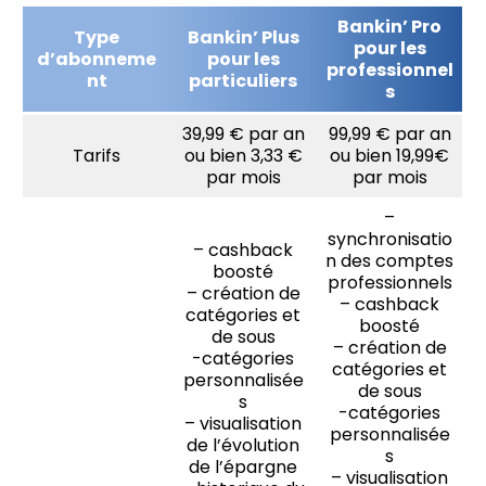
Bankin’ Pro
Type
Bankin’ Plus
pour les
d’abonneme
pour les
professionnel
nt
particuliers
s
39,99 € par an
99,99 € par an
Tarifs
ou bien 3,33 €
ou bien 19,99€
par mois
par mois
–
synchronisatio
– cashback
n des comptes
boosté
professionnels
– création de
– cashback
catégories et
boosté
de sous
– création de
-catégories
catégories et
personnalisée
de sous
s
-catégories
– visualisation
personnalisée
de l’évolution
s
de l’épargne
– visualisation