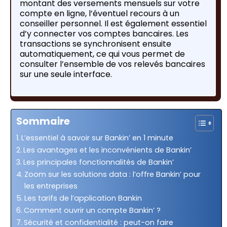
montant des versements mensuels sur votre
compte en ligne, l’éventuel recours à un
conseiller personnel. Il est également essentiel
d’y connecter vos comptes bancaires. Les
transactions se synchronisent ensuite
automatiquement, ce qui vous permet de
consulter l’ensemble de vos relevés bancaires
sur une seule interface.
Sommaire
L’essentiel à savoir sur Bankin’ en 1 minute
Les avantages et les inconvénients de Bankin’
Les principales fonctionnalités de Bankin’
Zoom sur les solutions data : l’offre Bankin’ pour
les entreprises
Les tarifs de l’application Bankin
Comment ouvrir un compte Bankin’ ?
Sécurité et confidentialité : peut-on faire