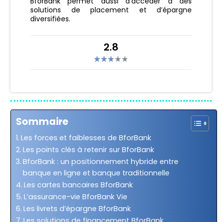
BforBank permet aussi d’accéder à des
solutions de placement et d’épargne
diversifiées.
2.8
Sommaire
Les forces et faiblesses de BforBank
Les points clés à retenir sur BforBank
BforBank : un positionnement hybride entre
banque en ligne et banque traditionnelle
Les cartes bancaires BforBank
L’assurance-vie BforBank Vie
Les livrets d’épargne BforBank
Les solutions de financement BforBank