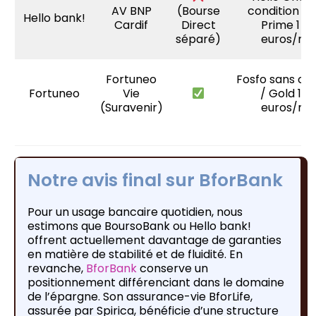
AV BNP
(Bourse
condition / 
Hello bank!
Cardif
Direct
Prime 1 0
séparé)
euros/mo
Fortuneo
Fosfo sans con
Fortuneo
Vie
/ Gold 1 8
(Suravenir)
euros/mo
Notre avis final sur BforBank
Pour un usage bancaire quotidien, nous
estimons que BoursoBank ou Hello bank!
offrent actuellement davantage de garanties
en matière de stabilité et de fluidité. En
revanche,
BforBank
conserve un
positionnement différenciant dans le domaine
de l’épargne. Son assurance-vie BforLife,
assurée par Spirica, bénéficie d’une structure