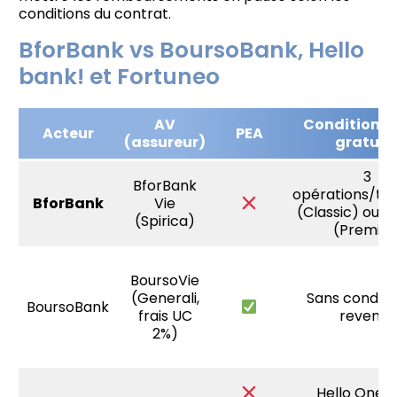
conditions du contrat.
BforBank vs BoursoBank, Hello
bank! et Fortuneo
AV
Conditions 
Acteur
PEA
(assureur)
gratuit
3
BforBank
opérations/tr
BforBank
Vie
(Classic) ou r
(Spirica)
(Premier
BoursoVie
(Generali,
Sans conditi
BoursoBank
frais UC
revenus
2%)
Hello One s