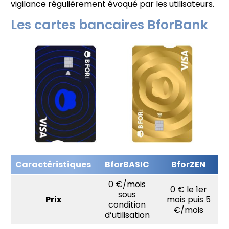
vigilance régulièrement évoqué par les utilisateurs.
Les cartes bancaires BforBank
Caractéristiques
BforBASIC
BforZEN
0 €/mois
0 € le 1er
sous
Prix
mois puis 5
condition
€/mois
d’utilisation