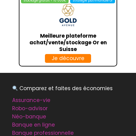
Stockage gratuit < 10 000€
Stratégie patrimoniale or
Meilleure plateforme
achat/vente/stockage Or en
Suisse
Je découvre
Comparez et faites des économies
Assurance-vie
Robo-advisor
Néo-banque
Banque en ligne
Banque professionnelle