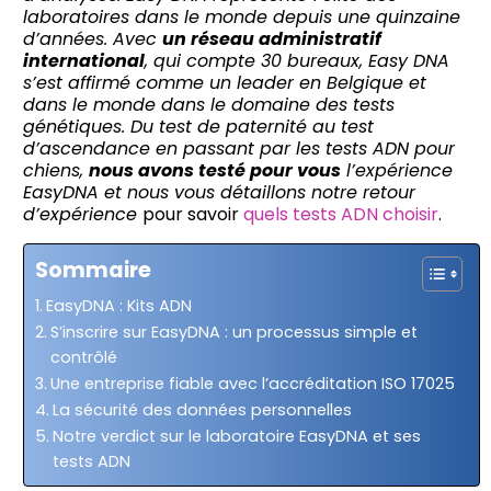
laboratoires dans le monde depuis une quinzaine
d’années. Avec
un réseau administratif
international
, qui compte 30 bureaux, Easy DNA
s’est affirmé comme un leader en Belgique et
dans le monde dans le domaine des tests
génétiques. Du test de paternité au test
d’ascendance en passant par les tests ADN pour
chiens,
nous avons testé pour vous
l’expérience
EasyDNA et nous vous détaillons notre retour
d’expérience
pour savoir
quels tests ADN choisir
.
Sommaire
EasyDNA : Kits ADN
S’inscrire sur EasyDNA : un processus simple et
contrôlé
Une entreprise fiable avec l’accréditation ISO 17025
La sécurité des données personnelles
Notre verdict sur le laboratoire EasyDNA et ses
tests ADN