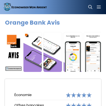
Aller
au
contenu
MEN
Orange Bank Avis
Économie
Offres bancaires