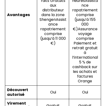
raits Gratuits
heuresAssista
aux
nce
distributeur
rapatriement
Avantages
dans la zone
comprise
ShengenAssist
(jusqu’à 155
ance
000
rapatriement
€)Assurance
comprise
voyage
(jusqu’à 11 000
comprise
€)
Paiement et
retrait gratuit
à
l’international
5 % de
cashback sur
les achats et
factures
Orange
Découvert
Oui
Oui
autorisé
Virement
Gratuit
Gratuit