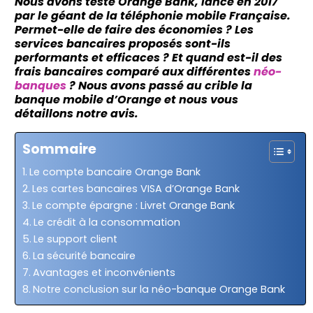
Nous avons testé Orange Bank, lancé en 2017
par le géant de la téléphonie mobile Française.
Permet-elle de faire des économies ? Les
services bancaires proposés sont-ils
performants et efficaces ? Et quand est-il des
frais bancaires comparé aux différentes
néo-
banques
? Nous avons passé au crible la
banque mobile d’Orange et nous vous
détaillons notre avis.
Sommaire
Le compte bancaire Orange Bank
Les cartes bancaires VISA d’Orange Bank
Le compte épargne : Livret Orange Bank
Le crédit à la consommation
Le support client
La sécurité bancaire
Avantages et inconvénients
Notre conclusion sur la néo-banque Orange Bank