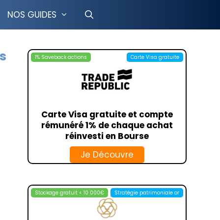
NOS GUIDES
es
1% Saveback actions
Carte Visa gratuite
CRÉDIT COOPÉRATIF
LCL
TION LIBRE
BOURSOBANK
GESTION PILOTÉE
HELLO BANK
Carte Visa gratuite et compte
OSUPPORT
FORTUNEO
rémunéré 1% de chaque achat
ISUPPORT
BFORBANK
réinvesti en Bourse
T MINEUR
MONABANQ
Je Découvre
IMMO
LA BANQUE POSTALE
RANCE VIE
TRANSFERGO
PAYONEER
Stockage gratuit < 10 000€
Stratégie patrimoniale or
ING
MONEYGRAM