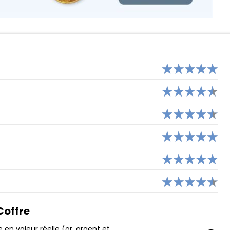
ANYTIME
NICKEL
MONESE
HELIOS
ORANGE BANK
EKO (CRÉDIT AGRICOLE)
YUH
Coffre
en valeur réelle (or, argent et