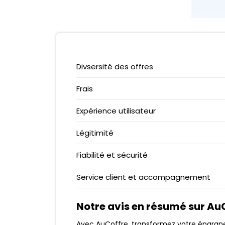
VERITAS CARD
EPARGNISSIMO
CARTE ZERO
CORUM L’ÉPARGNE
PCS MASTERCARD
MEILLEURTAUX
NEOSURF
BELERMAIN
Divsersité des offres
AMERICAN EXPRESS
GARANCE
N26 VS REVOLUT
RAMIFY
Frais
QONTO VS SHINE
WESAVE
Expérience utilisateur
N26 VS MONESE
MONIWAN
MINTOS
Légitimité
Fiabilité et sécurité
Service client et accompagnement
Notre avis en résumé sur Au
Avec AuCoffre, transformez votre épargne 