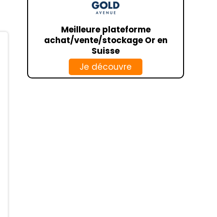
CCF
HSBC
Meilleure plateforme
achat/vente/stockage Or en
BANKIN
Suisse
LINXO
Je découvre
CIC
NOELSE
CRÉDIT AGRICOLE
CAISSE D’ÉPARGNE
SOCIÉTÉ GÉNÉRALE