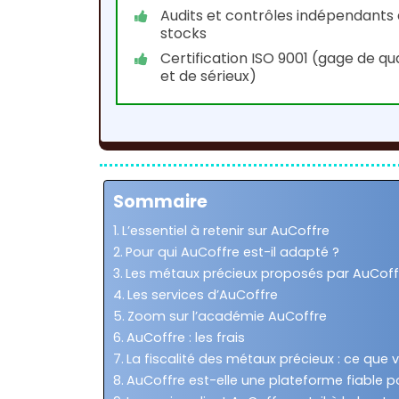
Audits et contrôles indépendants
stocks
Certification ISO 9001 (gage de qua
et de sérieux)
Sommaire
L’essentiel à retenir sur AuCoffre
Pour qui AuCoffre est-il adapté ?
Les métaux précieux proposés par AuCoff
Les services d’AuCoffre
Zoom sur l’académie AuCoffre
AuCoffre : les frais
La fiscalité des métaux précieux : ce que 
AuCoffre est-elle une plateforme fiable p