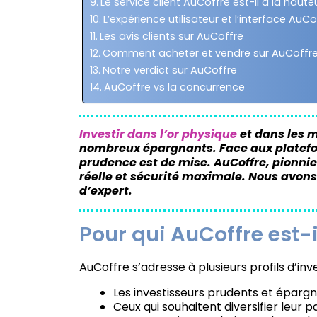
Le service client AuCoffre est-il à la haute
L’expérience utilisateur et l’interface AuCo
Les avis clients sur AuCoffre
Comment acheter et vendre sur AuCoffre
Notre verdict sur AuCoffre
AuCoffre vs la concurrence
Investir dans l’or physique
et dans les m
nombreux épargnants. Face aux plateform
prudence est de mise. AuCoffre, pionnie
réelle et sécurité maximale. Nous avons 
d’expert.
Pour qui AuCoffre est-
AuCoffre s’adresse à plusieurs profils d’inve
Les investisseurs prudents et éparg
Ceux qui souhaitent diversifier leur 