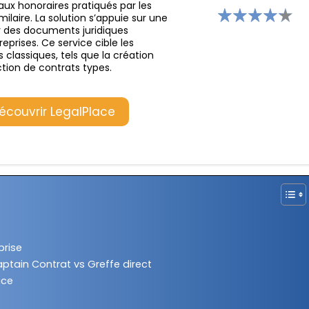
 aux honoraires pratiqués par les
ilaire. La solution s’appuie sur une
r des documents juridiques
prises. Ce service cible les
 classiques, tels que la création
ction de contrats types.
écouvrir LegalPlace
prise
ptain Contrat vs Greffe direct
ace