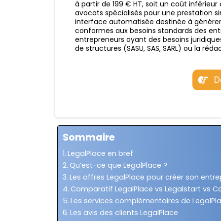
à partir de 199 € HT, soit un coût inférieur
avocats spécialisés pour une prestation sim
interface automatisée destinée à génére
conformes aux besoins standards des entre
entrepreneurs ayant des besoins juridiques
de structures (SASU, SAS, SARL) ou la réda
D
Sommaire
LegalPlace en bref
Qu’est-ce que LegalPlace ?
Les offres LegalPlace pour créer son entre
Comparatif LegalPlace vs Legalstart vs Ca
Les services complémentaires de LegalPl
Les avis des clients LegalPlace