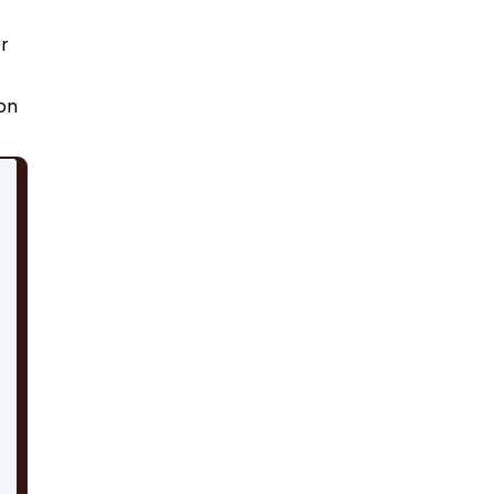
er
on