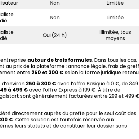
ilisateur
Non
Limitée
aliste
Non
Limitée
dié
aliste
Illimitée, tous
Oui (24 h)
dié
moyens
d’entreprise
autour de trois formules
. Dans tous les cas,
ent au prix de la plateforme : annonce légale, frais de gref
lement entre
250 et 300 €
selon la forme juridique retenu
c d’environ
250 à 300 €
avec l’offre Basique à 0 €, de 349
49 à 499 €
avec l’offre Express à 199 €. À titre de
egalstart sont généralement facturées entre 299 et 499 €
ciété directement auprès du greffe pour le seul coût des
300 €
. Cette solution est toutefois réservée aux
es leurs statuts et de constituer leur dossier sans