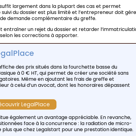
 suffit largement dans la plupart des cas et permet
 suivi du dossier est plus limité et l’entrepreneur doit gér
 de demande complémentaire du greffe.
ntraîner un rejet du dossier et retarder l’immatriculati
 selon les corrections à apporter.
LegalPlace
affiche des prix situés dans la fourchette basse du
sique à 0 € HT, qui permet de créer une société sans
gatoires. Même en ajoutant les frais de greffe et
rieur à celui d’un avocat, dont les honoraires dépassent
écouvrir LegalPlace
nstitue également un avantage appréciable. En revanche,
itionnées face à la concurrence : la radiation de micro-
e plus que chez Legalstart pour une prestation identique.