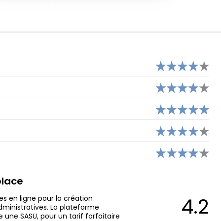
ANYTIME
NICKEL
MONESE
HELIOS
ORANGE BANK
EKO (CRÉDIT AGRICOLE)
YUH
place
4.2
 en ligne pour la création
administratives. La plateforme
ne SASU, pour un tarif forfaitaire