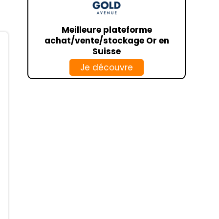
CCF
HSBC
Meilleure plateforme
achat/vente/stockage Or en
BANKIN
Suisse
LINXO
Je découvre
CIC
NOELSE
CRÉDIT AGRICOLE
CAISSE D’ÉPARGNE
SOCIÉTÉ GÉNÉRALE