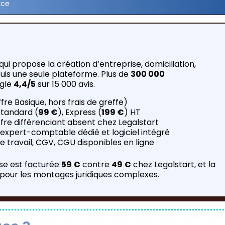
ace
ui propose la création d’entreprise, domiciliation,
puis une seule plateforme. Plus de
300 000
gle
4,4/5
sur 15 000 avis.
fre Basique, hors frais de greffe)
Standard (
99 €
), Express (
199 €
) HT
offre différenciant absent chez Legalstart
expert-comptable dédié et logiciel intégré
e travail, CGV, CGU disponibles en ligne
ise est facturée
59 €
contre
49 €
chez Legalstart, et la
our les montages juridiques complexes.