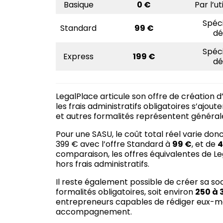
Basique
0 €
Par l’ut
Spéci
Standard
99 €
dé
Spéci
Express
199 €
dé
LegalPlace articule son offre de création 
les frais administratifs obligatoires s’ajout
et autres formalités représentent généra
Pour une SASU, le coût total réel varie don
399 € avec l’offre Standard à
99 €
, et de
4
comparaison, les offres équivalentes de L
hors frais administratifs.
Il reste également possible de créer sa so
formalités obligatoires, soit environ
250 à 
entrepreneurs capables de rédiger eux-mêm
accompagnement.