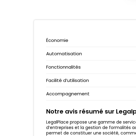
VERITAS CARD
EPARGNISSIMO
CARTE ZERO
CORUM L’ÉPARGNE
PCS MASTERCARD
MEILLEURTAUX
NEOSURF
BELERMAIN
Économie
AMERICAN EXPRESS
GARANCE
N26 VS REVOLUT
RAMIFY
Automatisation
QONTO VS SHINE
WESAVE
Fonctionnalités
N26 VS MONESE
MONIWAN
MINTOS
Facilité d’utilisation
Accompagnement
Notre avis résumé sur Legal
LegalPlace propose une gamme de services
d’entreprises et la gestion de formalités 
permet de constituer une société, comme u