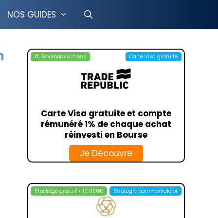
NOS GUIDES
n
1% Saveback actions
Carte Visa gratuite
CRÉDIT COOPÉRATIF
LCL
TION LIBRE
BOURSOBANK
GESTION PILOTÉE
HELLO BANK
Carte Visa gratuite et compte
OSUPPORT
FORTUNEO
rémunéré 1% de chaque achat
ISUPPORT
BFORBANK
réinvesti en Bourse
T MINEUR
MONABANQ
Je Découvre
IMMO
LA BANQUE POSTALE
RANCE VIE
TRANSFERGO
PAYONEER
Stockage gratuit < 10 000€
Stratégie patrimoniale or
ING
MONEYGRAM