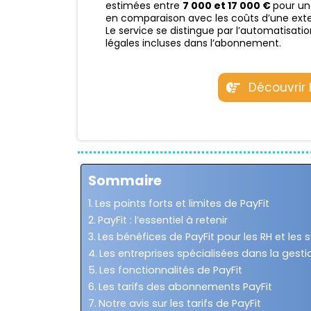
estimées entre
7 000 et 17 000 €
pour un
en comparaison avec les coûts d’une extern
Le service se distingue par l’automatisatio
légales incluses dans l’abonnement.
Découvrir 
Sommaire
Les points forts et limites de PayFit
PayFit : l’essentiel à retenir
Les bénéfices de PayFit pour les RH et les s
Les entreprises spécialisées dans la gest
Les fonctionnalités de PayFit
Les tarifs des abonnements PayFit
Notre avis sur les tarifs de PayFit