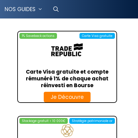
NOS GUIDES
1% Saveback actions
Carte Visa gratuite
CRÉDIT COOPÉRATIF
LCL
TION LIBRE
BOURSOBANK
GESTION PILOTÉE
HELLO BANK
Carte Visa gratuite et compte
OSUPPORT
FORTUNEO
rémunéré 1% de chaque achat
ISUPPORT
BFORBANK
réinvesti en Bourse
T MINEUR
MONABANQ
Je Découvre
IMMO
LA BANQUE POSTALE
RANCE VIE
TRANSFERGO
PAYONEER
Stockage gratuit < 10 000€
Stratégie patrimoniale or
ING
MONEYGRAM