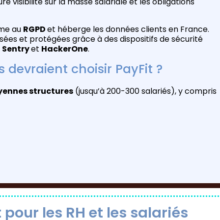
e visibilité sur la masse salariale et les obligations
rme au
RGPD
et héberge les données clients en France.
sées et protégées grâce à des dispositifs de sécurité
,
Sentry
et
HackerOne
.
s devraient choisir PayFit ?
yennes structures
(jusqu’à 200-300 salariés), y compris
 pour les RH et les salariés