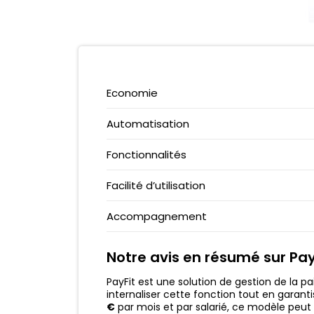
VERITAS CARD
EPARGNISSIMO
CARTE ZERO
CORUM L’ÉPARGNE
PCS MASTERCARD
MEILLEURTAUX
NEOSURF
BELERMAIN
Economie
AMERICAN EXPRESS
GARANCE
N26 VS REVOLUT
RAMIFY
Automatisation
QONTO VS SHINE
WESAVE
Fonctionnalités
N26 VS MONESE
MONIWAN
MINTOS
Facilité d’utilisation
Accompagnement
Notre avis en résumé sur Pay
PayFit est une solution de gestion de la p
internaliser cette fonction tout en garanti
€
par mois et par salarié, ce modèle peu