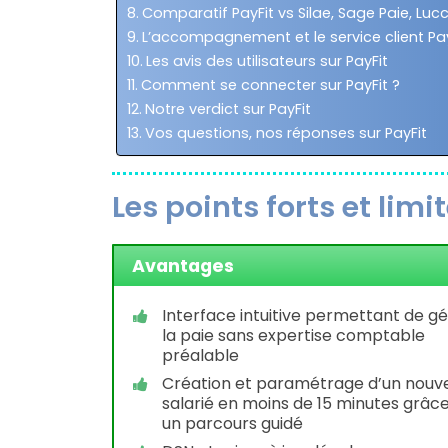
Comparatif PayFit vs Silae, Sage Paie, Luc
L’accompagnement et le service client Pay
Les avis des utilisateurs sur PayFit
Comment se connecter sur PayFit ?
Notre verdict sur PayFit
Vos questions, nos réponses sur PayFit
Les points forts et limi
Avantages
Interface intuitive permettant de g
la paie sans expertise comptable
préalable
Création et paramétrage d’un nouv
salarié en moins de 15 minutes grâc
un parcours guidé