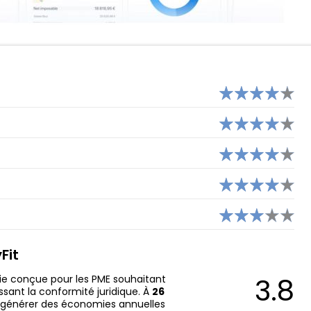
ANYTIME
NICKEL
MONESE
HELIOS
ORANGE BANK
EKO (CRÉDIT AGRICOLE)
YUH
Fit
3.8
aie conçue pour les PME souhaitant
ssant la conformité juridique. À
26
t générer des économies annuelles