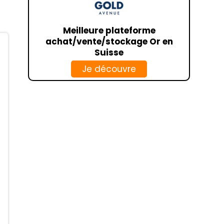
CCF
HSBC
Meilleure plateforme
achat/vente/stockage Or en
BANKIN
Suisse
LINXO
Je découvre
CIC
NOELSE
CRÉDIT AGRICOLE
CAISSE D’ÉPARGNE
SOCIÉTÉ GÉNÉRALE